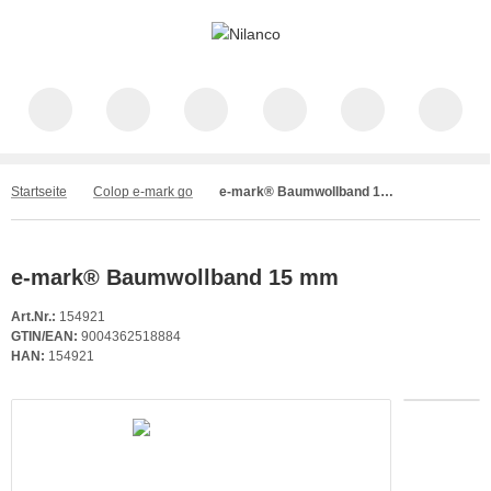
Startseite
Colop e-mark go
e-mark® Baumwollband 15 mm
e-mark® Baumwollband 15 mm
Art.Nr.:
154921
GTIN/EAN:
9004362518884
HAN:
154921