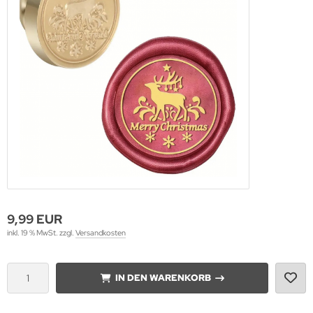
sa
t
hwarz
ber
iß
9,99 EUR
inkl. 19 % MwSt. zzgl.
Versandkosten
IN DEN WARENKORB