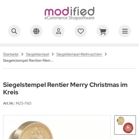
ALLES ANZEIGEN AUS SIEGELWACHS
au
Startseite
Siegelstempel
Siegelstempel Weihnachten
Siegelstempel Rentier Merry Christmas im Kreis
lb
ld
Siegelstempel Rentier Merry Christmas im
ün
Kreis
a
Art.Nr.:
M25-760
x
ange