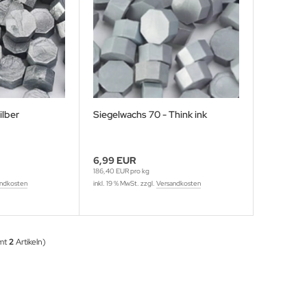
ilber
Siegelwachs 70 - Think ink
6,99 EUR
186,40 EUR pro kg
ndkosten
inkl. 19 % MwSt. zzgl.
Versandkosten
amt
2
Artikeln)