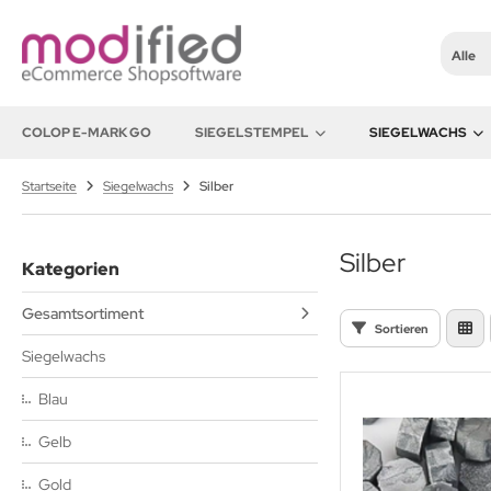
Alle
ALLES ANZEIGEN AUS SIEGELSTEMPEL
COLOP E-MARK GO
SIEGELSTEMPEL
SIEGELWACHS
egelstempel Alphabet
Startseite
Siegelwachs
Silber
egelstempel Essen
Silber
Kategorien
egelstempel Geburtstag
Gesamtsortiment
egelstempel Liebe
Sortieren
Siegelwachs
egelstempel Natur
Blau
egelstempel Pilze
Gelb
egelstempel See/Meer
Gold