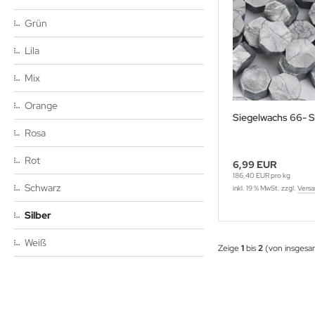
egelstempel Tiere
Grün
egelstempel Verschiedenes
Lila
egelstempel Weihnachten
Mix
Orange
Siegelwachs 66- S
Rosa
Rot
6,99 EUR
186,40 EUR pro kg
Schwarz
inkl. 19 % MwSt. zzgl.
Versa
Silber
Weiß
Zeige
1
bis
2
(von insges